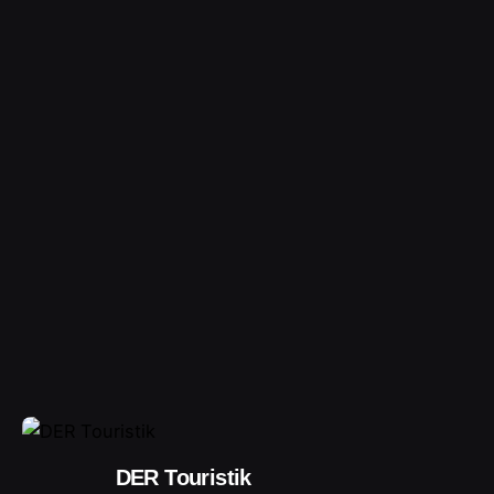
ΕΠΙΚΟΙΝΩΝΙΑ
DER Touristik